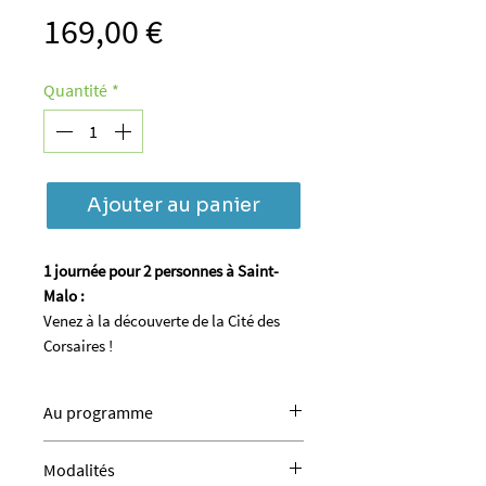
Prix
169,00 €
Quantité
*
Ajouter au panier
1 journée pour 2 personnes à Saint-
Malo :
​Venez à la découverte de la Cité des
Corsaires !
Au programme
Déjeuner dans une crêperie
Modalités
réputée dans Intramuros (hors